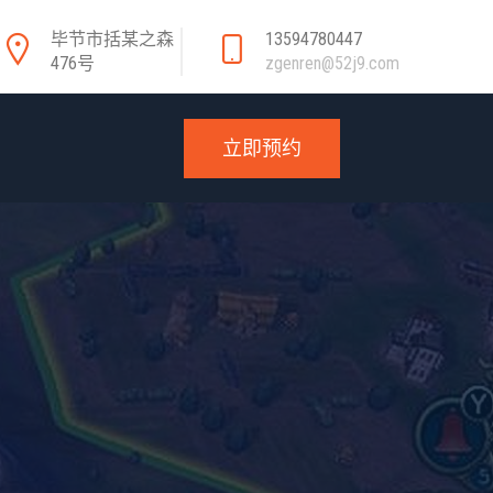
毕节市括某之森
13594780447
476号
zgenren@52j9.com
立即预约