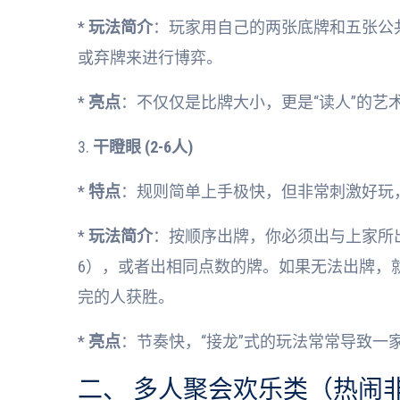
*
玩法简介
：玩家用自己的两张底牌和五张公
或弃牌来进行博弈。
*
亮点
：不仅仅是比牌大小，更是“读人”的艺术，
3.
干瞪眼 (2-6人)
*
特点
：规则简单上手极快，但非常刺激好玩
*
玩法简介
：按顺序出牌，你必须出与上家所
6），或者出相同点数的牌。如果无法出牌，
完的人获胜。
*
亮点
：节奏快，“接龙”式的玩法常常导致一
二、 多人聚会欢乐类（热闹