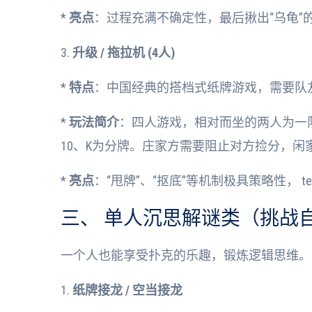
*
亮点
：过程充满不确定性，最后揪出“乌龟”
3.
升级 / 拖拉机 (4人)
*
特点
：中国经典的搭档式纸牌游戏，需要队
*
玩法简介
：四人游戏，相对而坐的两人为一
10、K为分牌。庄家方需要阻止对方捡分，闲
*
亮点
：“甩牌”、“抠底”等机制极具策略性， t
三、 单人沉思解谜类（挑战
一个人也能享受扑克的乐趣，锻炼逻辑思维。
1.
纸牌接龙 / 空当接龙