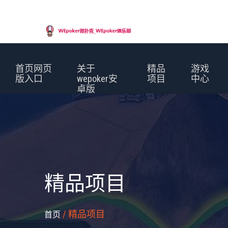
首页网页
关于
精品
游戏
版入口
wepoker安
项目
中心
卓版
精品项目
/ 精品项目
首页