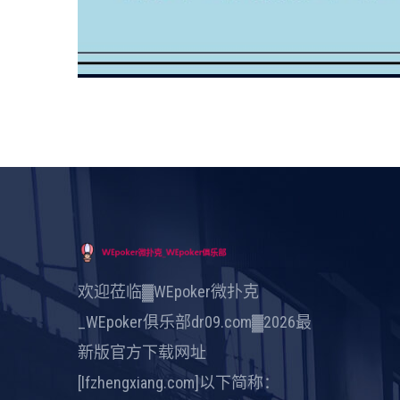
欢迎莅临▓WEpoker微扑克
_WEpoker俱乐部dr09.com▓2026最
新版官方下载网址
[lfzhengxiang.com]以下简称：