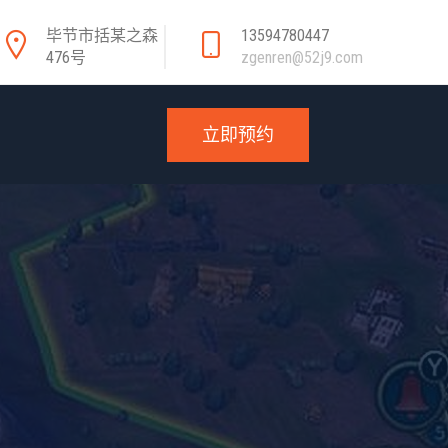
毕节市括某之森
13594780447
476号
zgenren@52j9.com
立即预约