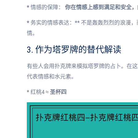
*
情感的保障：
你在情感上感到满足和安全，
*
务实的情感表达：** 不是轰轰烈烈的浪漫
情。
3. 作为塔罗牌的替代解读
有些人会用扑克牌来模拟塔罗牌的占卜。在这
代表情感和水元素。
* 红桃4 ≈
圣杯四