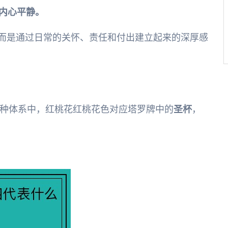
内心平静。
，而是通过日常的关怀、责任和付出建立起来的深厚感
种体系中，红桃花红桃花色对应塔罗牌中的
圣杯
，