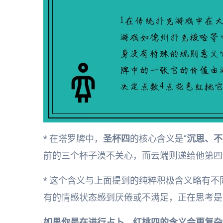
* 在塔罗牌中，
圣杯四
的核心含义是“
沉思、不
前的三个杯子漠不关心，而云端则递给他第四
* 这个含义与上面提到的纯粹积极含义略有
有的情感状态感到厌倦或不满足，正在思考是
如果你是在进行占卜，红桃四的含义会更复杂