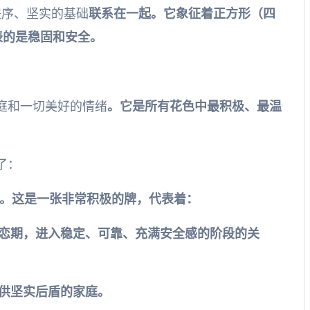
秩序、坚实的基础
联系在一起。它象征着正方形（四
表的是稳固和安全。
庭和一切美好的情绪
。它是所有花色中最积极、最温
了：
。这是一张非常积极的牌，代表着：
恋期，进入稳定、可靠、充满安全感的阶段的关
供坚实后盾的家庭。