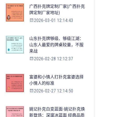
广西扑克牌定制厂家(广西扑克
牌定制厂家地址)
2026-03-01 12:14:43
山东扑克牌够级、够级江湖：
山东人最爱的牌桌较量，不服
来战
2026-02-28 12:12:37
富婆和小情人打扑克富婆选择
小情人的标准
2026-02-27 12:14:50
姚记扑克白变蓝面-姚记扑克焕
新登场：深邃冰蓝面 经典品质