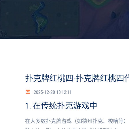
扑克牌红桃四-扑克牌红桃四
2025-12-28 13:12:11
1. 在传统扑克游戏中
在大多数扑克牌游戏（如德州扑克、梭哈等）