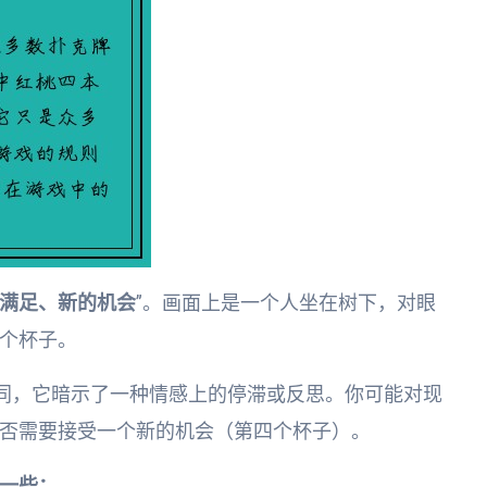
满足、新的机会
”。画面上是一个人坐在树下，对眼
个杯子。
不同，它暗示了一种情感上的停滞或反思。你可能对现
否需要接受一个新的机会（第四个杯子）。
一些：