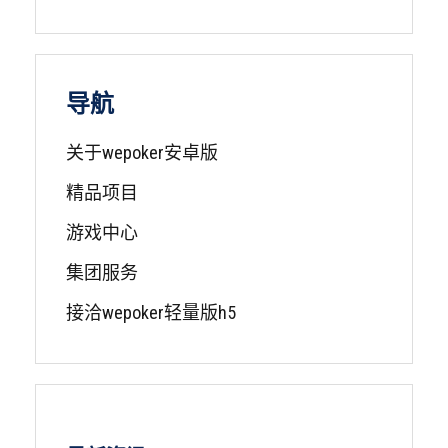
导航
关于wepoker安卓版
精品项目
游戏中心
集团服务
接洽wepoker轻量版h5