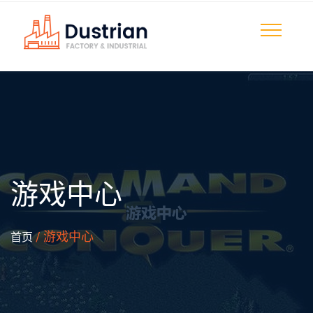
游戏中心
/ 游戏中心
首页