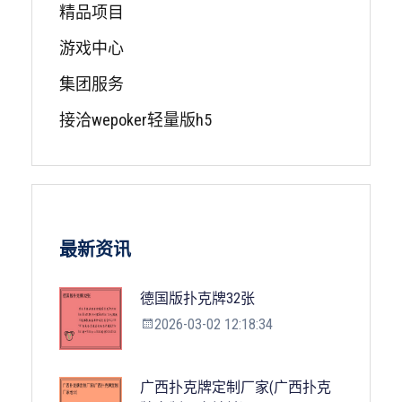
精品项目
游戏中心
集团服务
接洽wepoker轻量版h5
最新资讯
德国版扑克牌32张
2026-03-02 12:18:34
广西扑克牌定制厂家(广西扑克