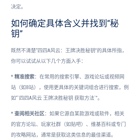
决定。
如何确定具体含义并找到“秘
钥”
既然不清楚“四四A风云：王牌决胜秘钥”的具体所指，
你可以试试从以下几个方面入手：
*
精准搜索
：在常用的搜索引擎、游戏论坛或视频网
站（如B站），使用更具体的关键词组合进行搜索，例
如“`四四A风云 王牌决胜秘钥 获取方法`”。
*
查阅相关社区
：如果它源自某款游戏或软件，相关
的官方论坛、玩家社群（如贴吧）、维基百科或专门
的攻略网站，通常是获取这类信息的最佳渠道。