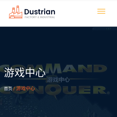
游戏中心
/ 游戏中心
首页