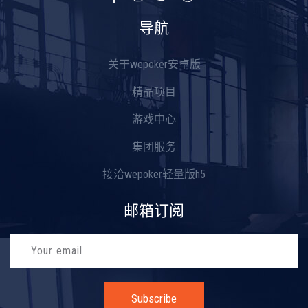
导航
关于wepoker安卓版
精品项目
游戏中心
集团服务
接洽wepoker轻量版h5
邮箱订阅
Subscribe