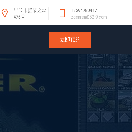
毕节市括某之森
13594780447
476号
zgenren@52j9.com
立即预约