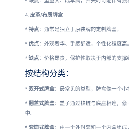
*
缺点
：重量大、成本高，开关时可能伴有独
4.
皮革/布质牌盒
*
特点
：通常是独立于原装牌的定制牌盒。
*
优点
：外观奢华、手感舒适，个性化程度高
*
缺点
：价格昂贵，保护性取决于内部的支撑
按结构分类：
*
双开式牌盒
：最常见的类型，牌盒像一个小
*
翻盖式牌盒
：盖子通过铰链与底座相连，像
中。
*
套筒式牌盒
：由一个外封套和一个内盒组成