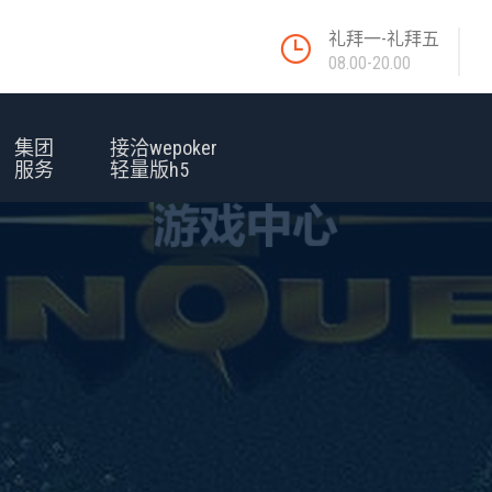
礼拜一-礼拜五
08.00-20.00
集团
接洽wepoker
服务
轻量版h5