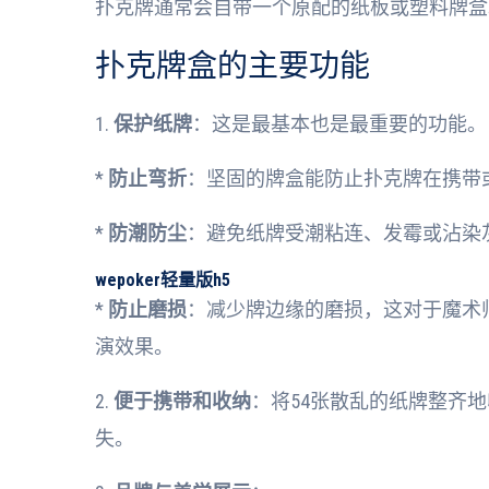
扑克牌通常会自带一个原配的纸板或塑料牌盒
扑克牌盒的主要功能
1.
保护纸牌
：这是最基本也是最重要的功能。
*
防止弯折
：坚固的牌盒能防止扑克牌在携带
*
防潮防尘
：避免纸牌受潮粘连、发霉或沾染
wepoker轻量版h5
*
防止磨损
：减少牌边缘的磨损，这对于魔术
演效果。
2.
便于携带和收纳
：将54张散乱的纸牌整齐
失。