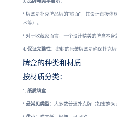
3.
品牌与美学展示
：
* 牌盒是扑克牌品牌的“脸面”，其设计直接
术等）。
* 对于收藏家而言，一个设计精美的牌盒本身
4.
保证完整性
：密封的原装牌盒是确保扑克牌
牌盒的种类和材质
按材质分类：
1.
纸质牌盒
*
最常见类型
：大多数普通扑克牌（如蜜蜂Bee、
*
优点
：成本低、轻便、可回收。