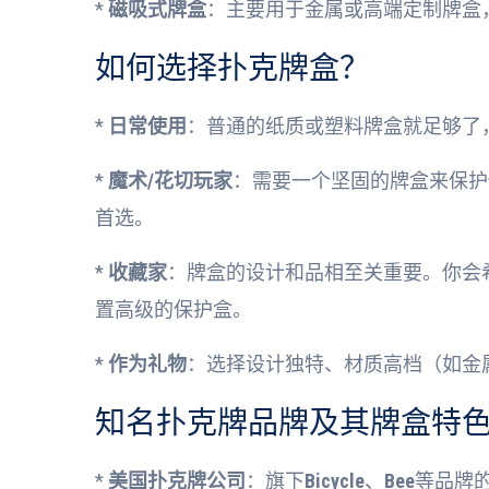
*
磁吸式牌盒
：主要用于金属或高端定制牌盒
如何选择扑克牌盒？
*
日常使用
：普通的纸质或塑料牌盒就足够了
*
魔术/花切玩家
：需要一个坚固的牌盒来保护
首选。
*
收藏家
：牌盒的设计和品相至关重要。你会
置高级的保护盒。
*
作为礼物
：选择设计独特、材质高档（如金
知名扑克牌品牌及其牌盒特
*
美国扑克牌公司
：旗下
Bicycle
、
Bee
等品牌