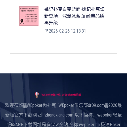
姚记扑克白变蓝面-姚记扑克焕
新登场：深邃冰蓝面 经典品质
再升级
2026-02-26 12:13:31
欢迎莅临▓WEpoker微扑克_WEpoker俱乐部dr09.com▓2026最
新版官方下载网址[lfzhengxiang.com]以下简称：wepoker轻量
版h5APP下载网址是多少✔全站,全称:wepoker h5,极速Poker